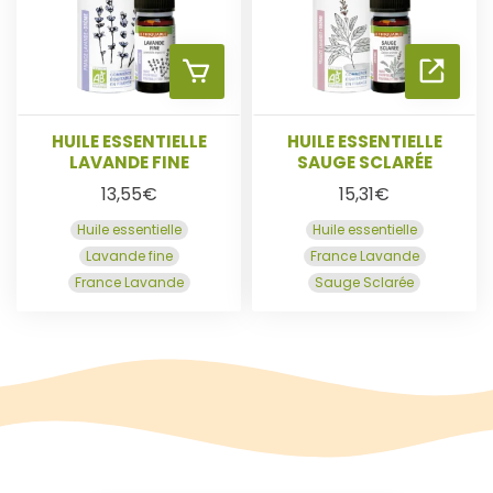
R
L
A
A
U
S
HUILE ESSENTIELLE
HUILE ESSENTIELLE
LAVANDE FINE
SAUGE SCLARÉE
P
U
13,55
€
15,31
€
Huile essentielle
Huile essentielle
A
I
Lavande fine
France Lavande
France Lavande
Sauge Sclarée
N
T
I
E
E
R