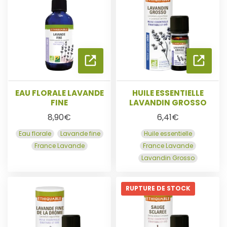
E
E
L
L
A
A
A
S
S
EAU FLORALE LAVANDE
HUILE ESSENTIELLE
FINE
LAVANDIN GROSSO
J
U
U
8,90
€
6,41
€
Eau florale
Lavande fine
Huile essentielle
O
L
I
I
France Lavande
France Lavande
Lavandin Grosso
U
I
T
T
T
R
RUPTURE DE STOCK
E
E
E
E