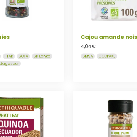
aies
Cajou amande nois
4,04
€
FTAK
SOFA
Sri Lanka
SMSA
COOPAKE
dagascar