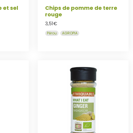
t
8
 et sel
Chips de pomme de terre
,
rouge
:
5
1
0
3,51
€
1
€
Pérou
AGROPIA
,
.
6
9
€
.