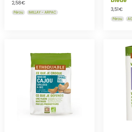
bleue
2,58
€
3,51
€
Pérou
IMILLAY - ARPAC
Pérou
AG