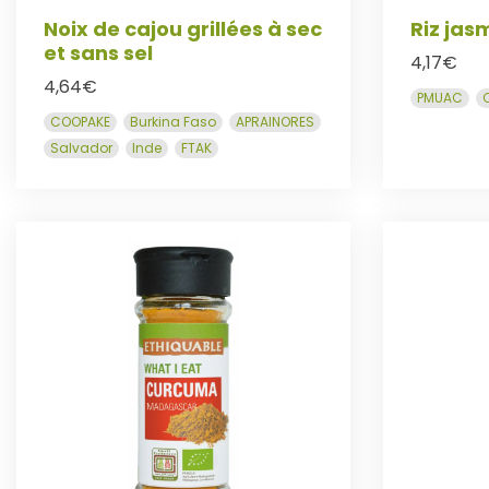
Noix de cajou grillées à sec
Riz jas
et sans sel
4,17
€
4,64
€
PMUAC
COOPAKE
Burkina Faso
APRAINORES
Salvador
Inde
FTAK