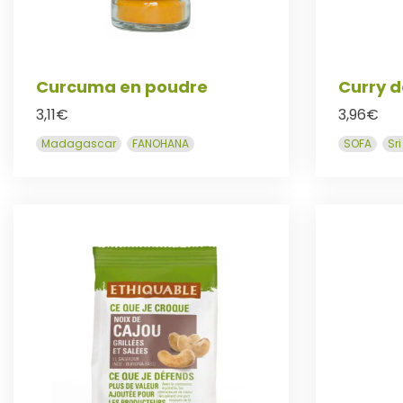
Curcuma en poudre
Curry 
3,11
€
3,96
€
Madagascar
FANOHANA
SOFA
Sr