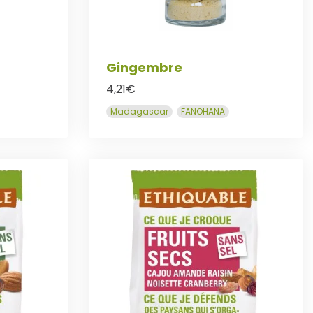
Gingembre
4,21
€
Madagascar
FANOHANA