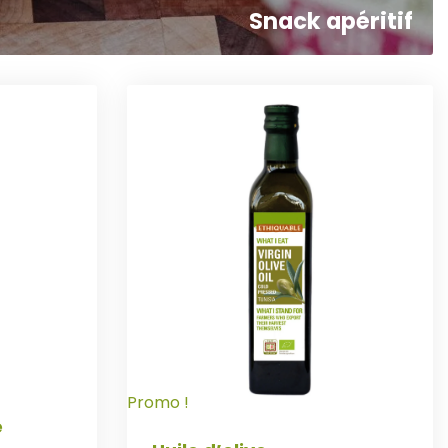
Snack apéritif
Promo !
e