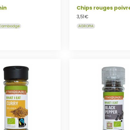
min
Chips rouges poivre
3,51
€
Cambodge
AGROPIA