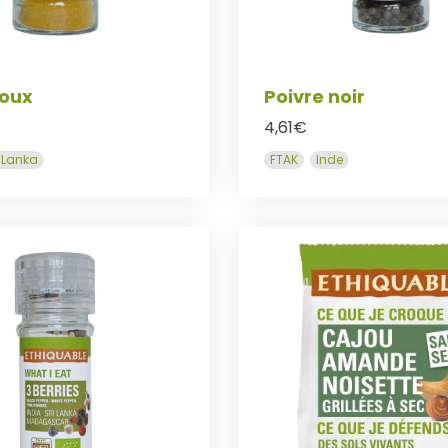
doux
Poivre noir
4,61
€
i Lanka
FTAK
Inde