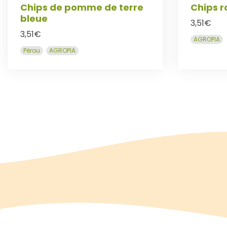
Chips de pomme de terre
Chips r
bleue
3,51
€
3,51
€
AGROPIA
Pérou
AGROPIA