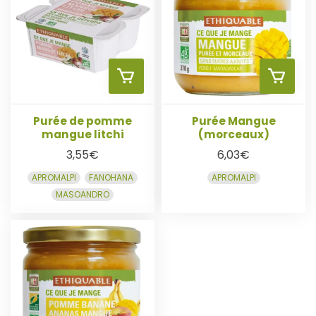
E
E
R
R
R
R
A
A
A
U
U
Purée de pomme
Purée Mangue
J
mangue litchi
(morceaux)
P
P
3,55
€
6,03
€
O
APROMALPI
FANOHANA
APROMALPI
A
A
MASOANDRO
U
N
N
T
I
I
E
E
E
R