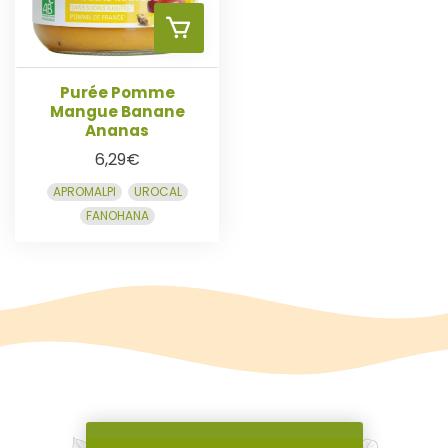
R
R
A
U
Purée Pomme
Mangue Banane
Ananas
P
6,29
€
A
APROMALPI
UROCAL
FANOHANA
N
I
E
R