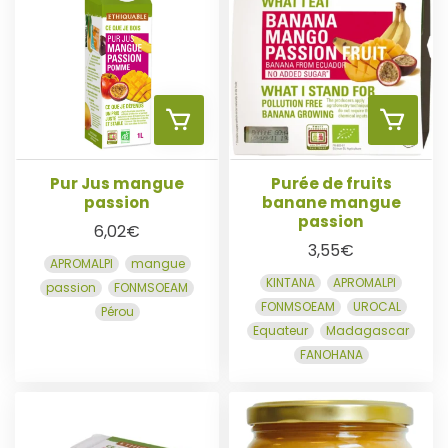
E
E
R
R
A
A
U
U
Pur Jus mangue
Purée de fruits
passion
banane mangue
A
A
passion
P
P
6,02
€
3,55
€
APROMALPI
mangue
J
J
A
A
KINTANA
APROMALPI
passion
FONMSOEAM
FONMSOEAM
UROCAL
Pérou
O
O
N
N
Equateur
Madagascar
FANOHANA
U
U
I
I
T
T
E
E