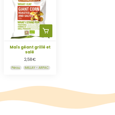
E
R
A
U
Maïs géant grillé et
salé
P
2,58
€
Pérou
IMILLAY - ARPAC
A
N
I
E