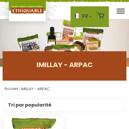
FR
Skip to main content
IMILLAY - ARPAC
A
J
Accueil
›
IMILLAY - ARPAC
O
U
T