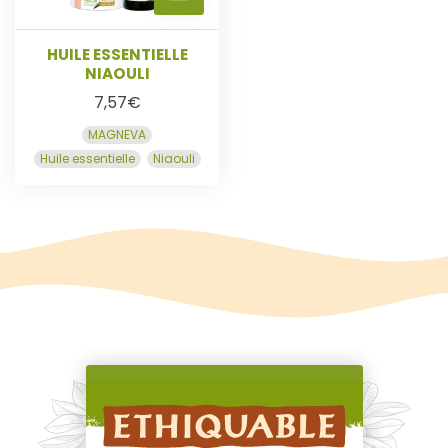
S
HUILE ESSENTIELLE
NIAOULI
U
7,57
€
MAGNEVA
I
Huile essentielle
Niaouli
T
E