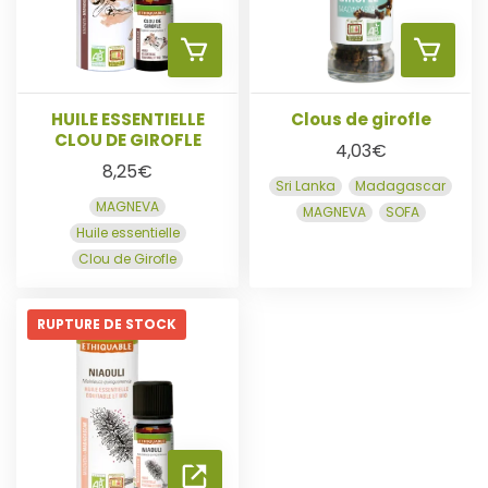
R
R
A
A
U
U
HUILE ESSENTIELLE
Clous de girofle
CLOU DE GIROFLE
4,03
€
P
P
8,25
€
Sri Lanka
Madagascar
MAGNEVA
MAGNEVA
SOFA
L
A
A
Huile essentielle
Clou de Girofle
I
N
N
R
RUPTURE DE STOCK
I
I
E
E
E
L
R
R
A