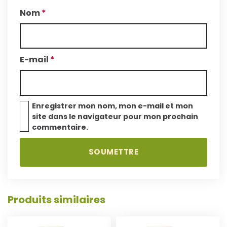
Nom
*
E-mail
*
Enregistrer mon nom, mon e-mail et mon
site dans le navigateur pour mon prochain
commentaire.
A
A
J
J
O
O
Produits similaires
U
U
T
T