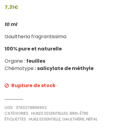
7,31
€
10 ml
Gaultheria fragrantissima
100% pure et naturelle
Organe :
feuilles
Chémotype
:
salicylate de méthyle
Rupture de stock
UGS :
3760278866902
CATÉGORIES :
HUILES ESSENTIELLES
,
BIEN-ÊTRE
ÉTIQUETTES :
HUILE ESSENTIELLE
,
GAULTHÉRIE
,
NÉPAL