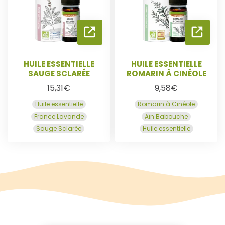
L
L
R
R
A
A
S
S
HUILE ESSENTIELLE
HUILE ESSENTIELLE
SAUGE SCLARÉE
ROMARIN À CINÉOLE
U
U
15,31
€
9,58
€
Huile essentielle
Romarin à Cinéole
I
I
France Lavande
Aïn Babouche
Sauge Sclarée
Huile essentielle
T
T
E
E