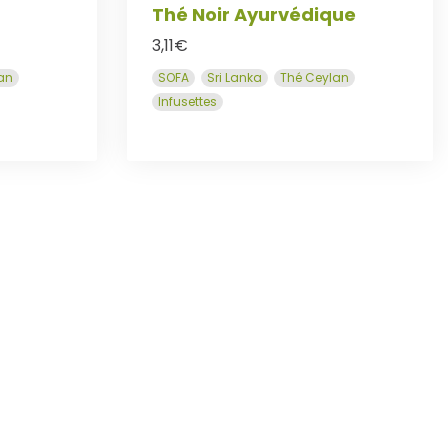
Thé Noir Ayurvédique
3,11
€
an
SOFA
Sri Lanka
Thé Ceylan
Infusettes