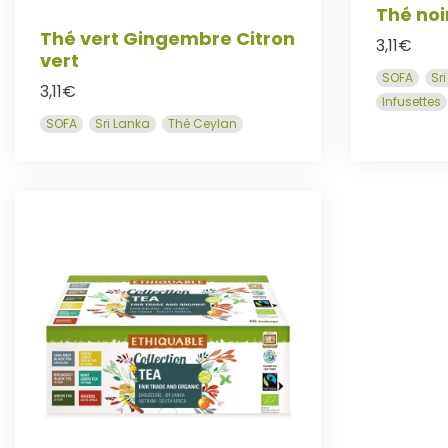
Thé noi
Thé vert Gingembre Citron
3,11
€
vert
SOFA
Sr
3,11
€
Infusettes
SOFA
Sri Lanka
Thé Ceylan