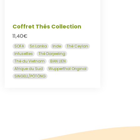
Coffret Thés Collection
11,40
€
SOFA
Sri Lanka
Inde
Thé Ceylan
Infusettes
Thé Darjeeling
Thé du Vietnam
BAN LIEN
Afrique du Sud
Wupperthal Original
SINGELL/PÔTÔNG