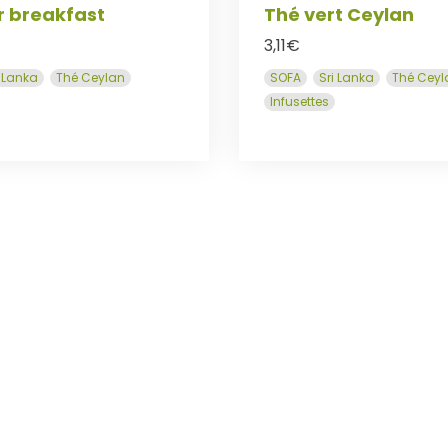
r breakfast
Thé vert Ceylan
3,11
€
i Lanka
Thé Ceylan
SOFA
Sri Lanka
Thé Ceyl
Infusettes