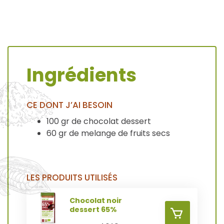
A
Ingrédients
J
O
A
CE DONT J’AI BESOIN
U
100 gr de chocolat dessert
J
60 gr de melange de fruits secs
T
O
E
LES PRODUITS UTILISÉS
U
R
Chocolat noir
T
dessert 65%
A
E