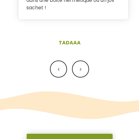
dans une boite hermétique ou un joli
sachet !
TADAAA
Navigation
de
l’article