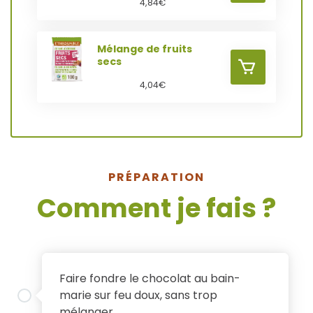
4,84
€
U
R
Mélange de fruits
secs
P
A
4,04
€
A
U
N
P
I
PRÉPARATION
A
Comment je fais ?
E
N
R
1
I
Faire fondre le chocolat au bain-
E
marie sur feu doux, sans trop
mélanger.
R