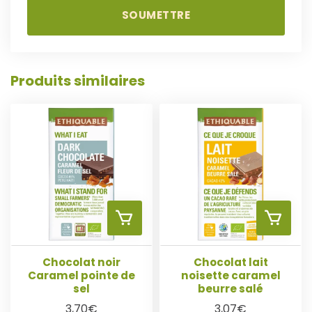
J
J
O
O
Produits similaires
U
U
T
T
E
E
R
R
A
A
U
U
Chocolat noir
Chocolat lait
Caramel pointe de
noisette caramel
A
A
sel
beurre salé
P
P
3,70
€
3,07
€