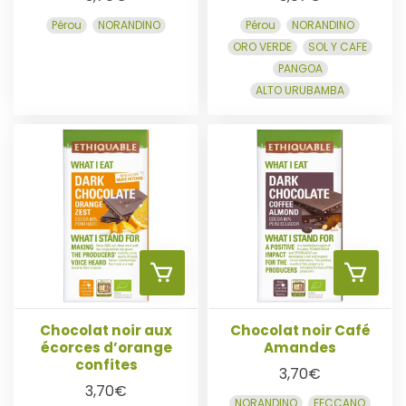
J
J
A
A
Pérou
NORANDINO
Pérou
NORANDINO
ORO VERDE
SOL Y CAFE
O
O
N
N
PANGOA
ALTO URUBAMBA
U
U
I
I
T
T
E
E
E
E
R
R
R
R
A
A
U
U
Chocolat noir aux
Chocolat noir Café
écorces d’orange
Amandes
confites
P
P
3,70
€
3,70
€
NORANDINO
FECCANO