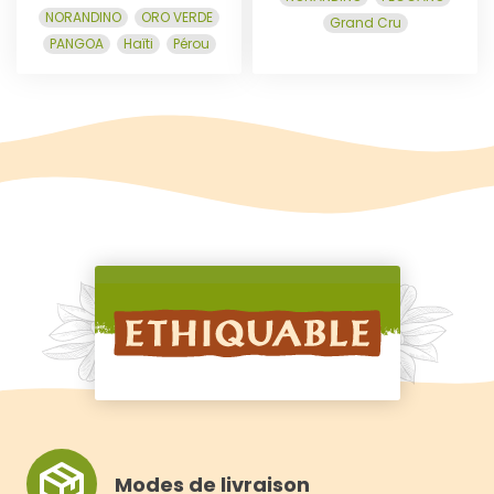
A
A
NORANDINO
ORO VERDE
Grand Cru
PANGOA
Haïti
Pérou
N
N
I
I
E
E
R
R
Modes de livraison