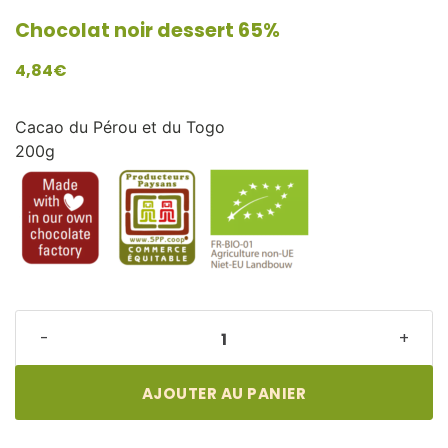
Chocolat noir dessert 65%
4,84
€
Cacao du Pérou et du Togo
200g
Chocolat
-
+
noir
dessert
65%
AJOUTER AU PANIER
quantité