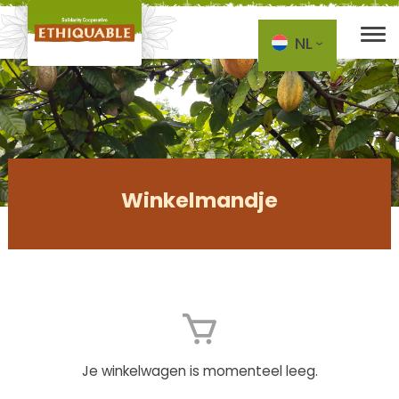
NL
Skip to main content
Winkelmandje
Je winkelwagen is momenteel leeg.