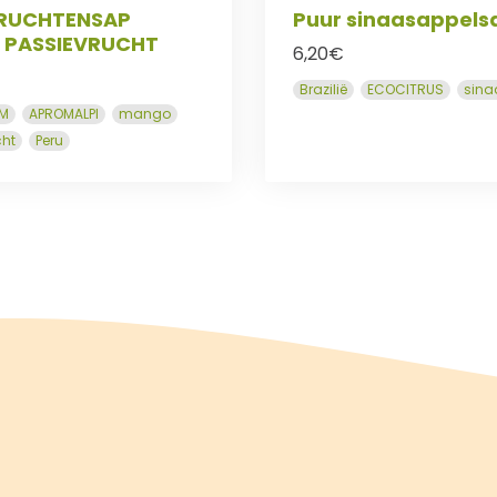
RUCHTENSAP
Puur sinaasappels
PASSIEVRUCHT
6,20
€
Brazilië
ECOCITRUS
sina
M
APROMALPI
mango
cht
Peru