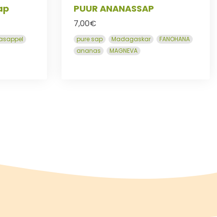
ap
PUUR ANANASSAP
7,00
€
asappel
pure sap
Madagaskar
FANOHANA
ananas
MAGNEVA