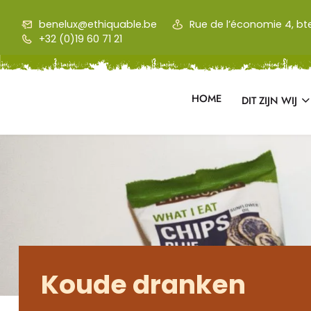
Skip to main content
benelux@ethiquable.be
Rue de l’économie 4, bt
+32 (0)19 60 71 21
HOME
DIT ZIJN WIJ
Koude dranken