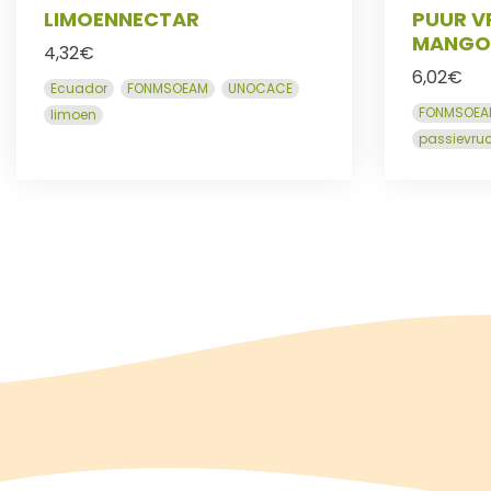
LIMOENNECTAR
PUUR V
MANGO 
4,32
€
6,02
€
Ecuador
FONMSOEAM
UNOCACE
FONMSOEA
limoen
passievru