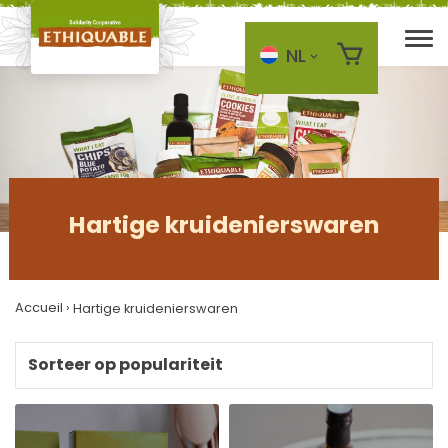
NL
Skip to main content
Hartige kruidenierswaren
Accueil
›
Hartige kruidenierswaren