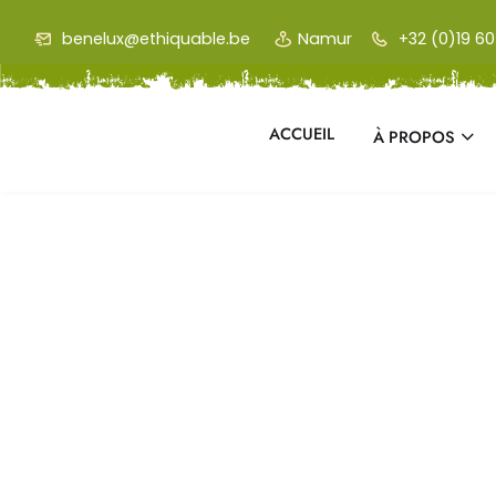
Skip to main content
benelux@ethiquable.be
Namur
+32 (0)19 60 
ACCUEIL
À PROPOS