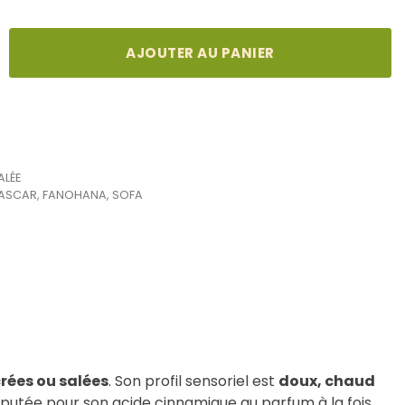
AJOUTER AU PANIER
ALÉE
ASCAR
,
FANOHANA
,
SOFA
rées ou salées
. Son profil sensoriel est
doux, chaud
réputée pour son acide cinnamique au parfum à la fois