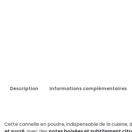
Description
Informations complémentaires
Cette cannelle en poudre, indispensable de la cuisine,
et sucré
, avec des
notes boisées et subtilement cit