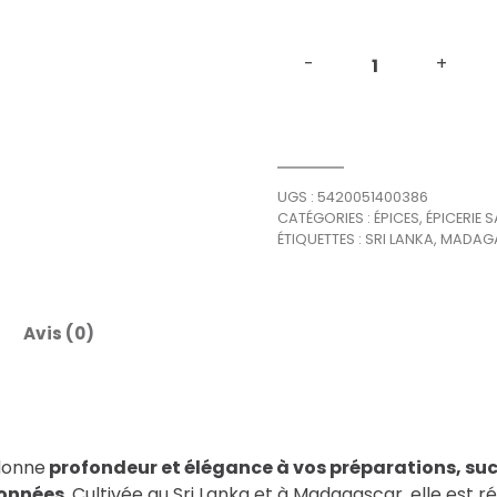
-
+
Cannelle
en
poudre
quantité
UGS :
5420051400386
CATÉGORIES :
ÉPICES
,
ÉPICERIE S
ÉTIQUETTES :
SRI LANKA
,
MADAG
Avis (0)
 donne
profondeur et élégance à vos préparations, suc
ronnées
. Cultivée au Sri Lanka et à Madagascar, elle est 