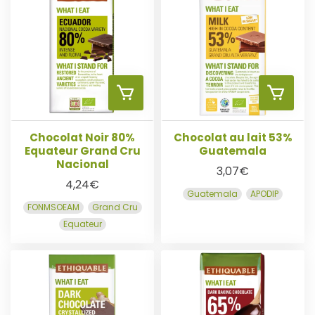
E
E
R
R
A
A
A
A
U
U
Chocolat Noir 80%
Chocolat au lait 53%
Equateur Grand Cru
Guatemala
J
J
Nacional
P
P
3,07
€
4,24
€
Guatemala
APODIP
O
O
A
A
FONMSOEAM
Grand Cru
Equateur
U
U
N
N
T
T
I
I
E
E
E
E