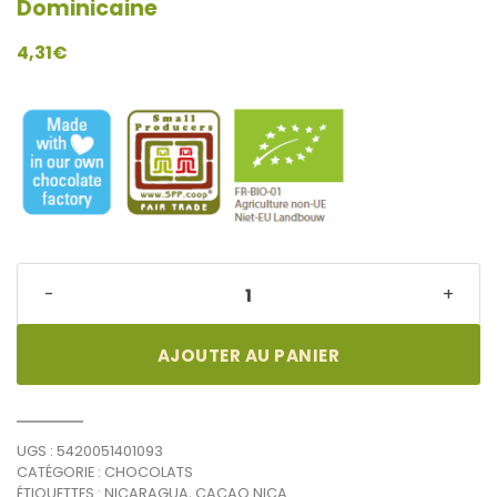
Dominicaine
4,31
€
Chocolat
-
+
noir
98%
Equateur
AJOUTER AU PANIER
République
Dominicaine
quantité
UGS :
5420051401093
CATÉGORIE :
CHOCOLATS
ÉTIQUETTES :
NICARAGUA
,
CACAO NICA