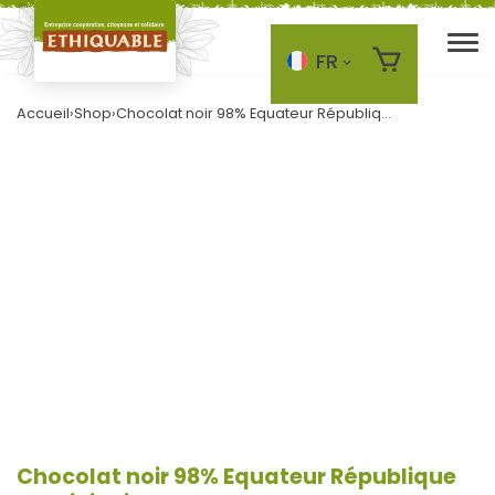
FR
Skip to main content
Accueil
›
Shop
›
Chocolat noir 98% Equateur République Dominicaine
Chocolat noir 98% Equateur République