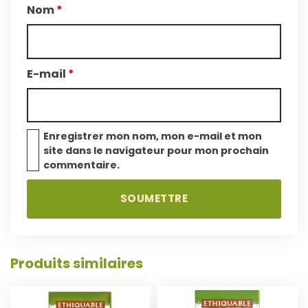
Nom
*
E-mail
*
Enregistrer mon nom, mon e-mail et mon
site dans le navigateur pour mon prochain
commentaire.
A
A
J
J
O
O
Produits similaires
U
U
T
T