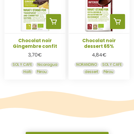
R
R
R
R
A
A
U
U
Chocolat noir
Chocolat noir
Gingembre confit
dessert 65%
P
P
3,70
€
4,84
€
SOL Y CAFE
Nicaragua
NORANDINO
SOL Y CAFE
A
A
Haïti
Pérou
dessert
Pérou
N
N
I
I
E
E
R
R