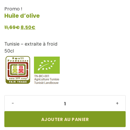
Promo !
Huile d’olive
Le
Le
11,69
€
8,50
€
prix
prix
initial
actuel
Tunisie – extraite à froid
était :
est :
50cl
11,69€.
8,50€.
Huile
-
+
d'olive
quantité
AJOUTER AU PANIER