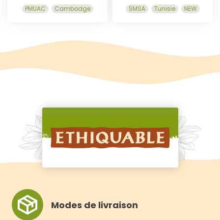
PMUAC
Cambodge
SMSA
Tunisie
NEW
A
A
N
N
I
I
E
E
R
R
Modes de livraison