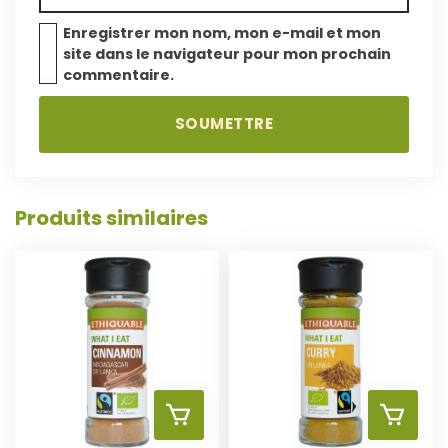
Enregistrer mon nom, mon e-mail et mon
site dans le navigateur pour mon prochain
commentaire.
A
A
J
J
O
O
Produits similaires
U
U
T
T
E
E
R
R
A
A
A
A