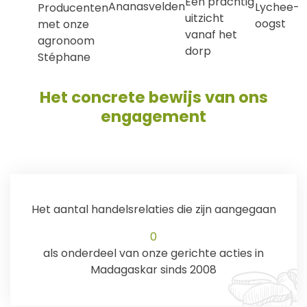
Een prachtig
Ananasvelden
Lychee-
Producenten
uitzicht
oogst
met onze
vanaf het
agronoom
dorp
Stéphane
Het concrete bewijs van ons
engagement
Het aantal handelsrelaties die zijn aangegaan
0
als onderdeel van onze gerichte acties in
Madagaskar sinds 2008