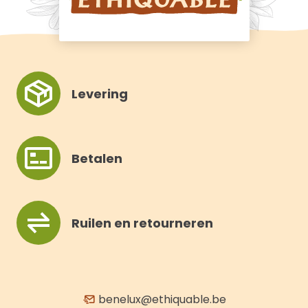
E
E
N
N
Levering
Betalen
Ruilen en retourneren
benelux@ethiquable.be