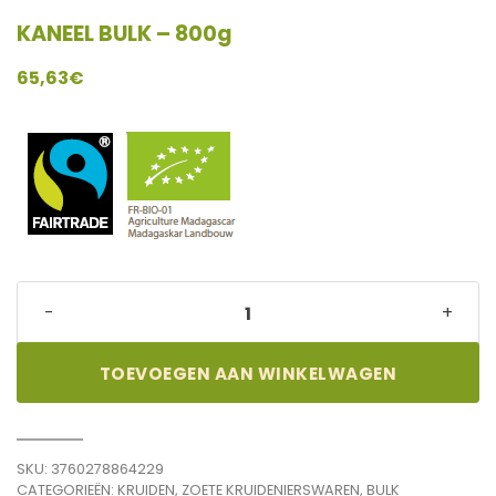
KANEEL BULK – 800g
65,63
€
KANEEL
-
+
BULK
-
800g
TOEVOEGEN AAN WINKELWAGEN
quantity
SKU:
3760278864229
CATEGORIEËN:
KRUIDEN
,
ZOETE KRUIDENIERSWAREN
,
BULK