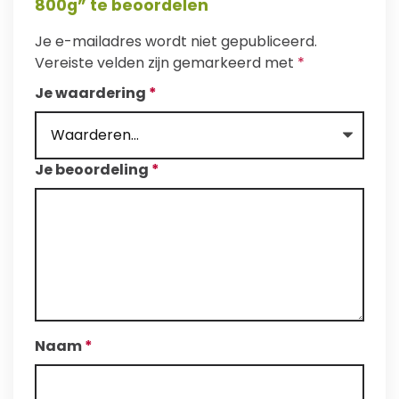
800g” te beoordelen
Je e-mailadres wordt niet gepubliceerd.
Vereiste velden zijn gemarkeerd met
*
Je waardering
*
Je beoordeling
*
Naam
*
T
T