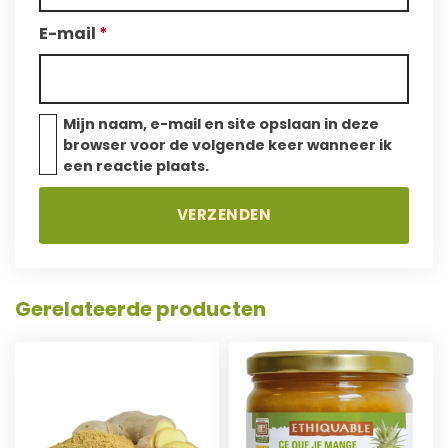
O
O
E-mail
*
E
E
V
V
Mijn naam, e-mail en site opslaan in deze
browser voor de volgende keer wanneer ik
een reactie plaats.
O
O
E
E
G
G
Gerelateerde producten
E
E
T
T
N
N
O
O
A
A
E
E