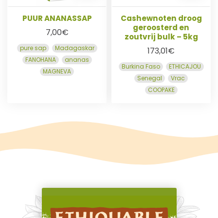
A
A
W
W
PUUR ANANASSAP
Cashewnoten droog
geroosterd en
7,00
€
G
G
zoutvrij bulk – 5kg
I
I
pure sap
Madagaskar
173,01
€
E
E
FANOHANA
ananas
N
N
Burkina Faso
ETHICAJOU
MAGNEVA
Senegal
Vrac
N
N
K
K
COOPAKE
E
E
L
L
W
W
A
A
G
G