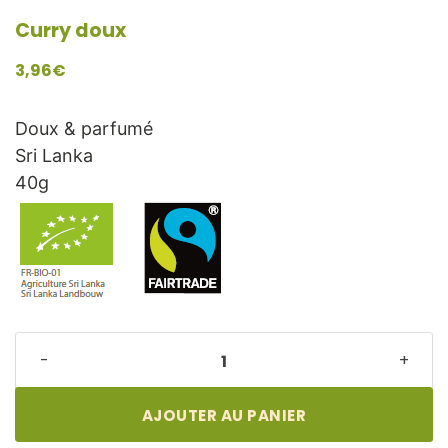
Curry doux
3,96
€
Doux & parfumé
Sri Lanka
40g
Curry
-
+
doux
quantité
AJOUTER AU PANIER