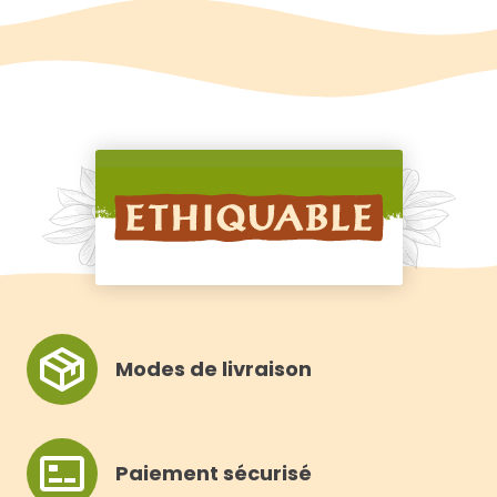
I
I
E
E
R
R
Modes de livraison
Paiement sécurisé