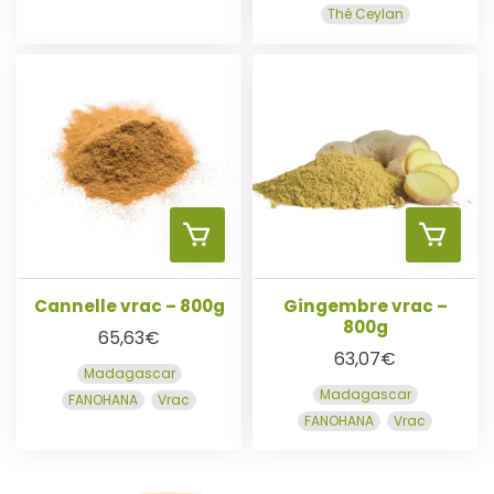
Thé Ceylan
U
U
N
T
T
I
E
E
E
R
R
R
A
A
U
U
Cannelle vrac – 800g
Gingembre vrac –
800g
65,63
€
P
P
63,07
€
Madagascar
Madagascar
FANOHANA
Vrac
A
A
FANOHANA
Vrac
N
N