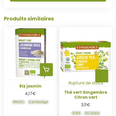
O
Produits similaires
U
T
E
R
A
Rupture de stock
A
A
U
Riz jasmin
Thé vert Gingembre
4,17
€
J
J
Citron vert
P
PMUAC
Cambodge
3,11
€
O
O
A
SOFA
Sri Lanka