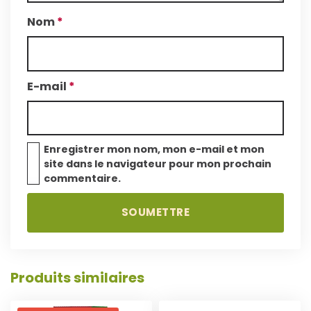
Nom
*
E-mail
*
Enregistrer mon nom, mon e-mail et mon
site dans le navigateur pour mon prochain
commentaire.
A
J
L
O
Produits similaires
I
U
R
T