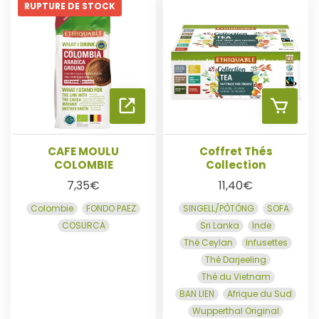
RUPTURE DE STOCK
E
E
L
R
A
A
S
U
CAFE MOULU
Coffret Thés
COLOMBIE
Collection
U
P
7,35
€
11,40
€
Colombie
FONDO PAEZ
SINGELL/PÔTÔNG
SOFA
A
A
I
A
COSURCA
Sri Lanka
Inde
Thé Ceylan
Infusettes
J
J
T
N
Thé Darjeeling
Thé du Vietnam
O
O
E
I
BAN LIEN
Afrique du Sud
Wupperthal Original
U
U